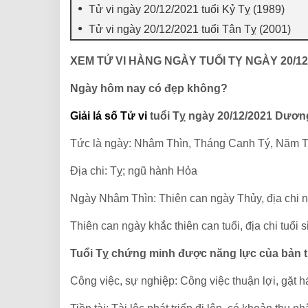
Tử vi ngày 20/12/2021 tuổi Kỷ Tỵ (1989)
Tử vi ngày 20/12/2021 tuổi Tân Tỵ (2001)
XEM TỬ VI HÀNG NGÀY TUỔI TỴ NGÀY 20/12
Ngày hôm nay có đẹp không?
Giải lá số Tử vi
tuổi Tỵ ngày 20/12/2021 Dương
Tức là ngày: Nhâm Thìn, Tháng Canh Tý, Năm T
Địa chi: Tỵ; ngũ hành Hỏa
Ngày Nhâm Thìn: Thiên can ngày Thủy, địa chi 
Thiên can ngày khắc thiên can tuổi, địa chi tuổi s
Tuổi Tỵ chứng minh được năng lực của bản 
Công việc, sự nghiệp: Công việc thuận lợi, gặt 