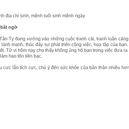
sinh địa chi sinh, mệnh tuổi sinh mệnh ngày
bất ngờ
Tân Tỵ đang vướng vào những cuộc tranh cãi, tranh luận căng 
à lành mạnh, thúc đẩy sự phát triển công việc, họa tập của bạn
t. Tử vi hôm nay cho thấy không ủng hộ bạn trong việc đưa ra c
làm hao tổn tiền bạc.
êu cực lẫn tích cực, chú ý đến sức khỏe của bản thân nhiều hơ