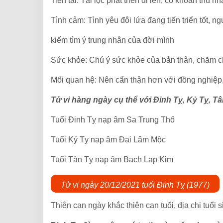
Tiền tài: Tài lộc phát triển đi lên, có khoản thu n
Tình cảm: Tình yêu đôi lứa đang tiến triển tốt, 
kiếm tìm ý trung nhân của đời mình
Sức khỏe: Chú ý sức khỏe của bản thân, chăm chỉ
Mối quan hệ: Nên cẩn thận hơn với đồng nghiệp,
Tử vi hàng ngày cụ thể với Đinh Tỵ, Kỷ Tỵ, T
Tuổi Đinh Tỵ nạp âm Sa Trung Thổ
Tuổi Kỷ Tỵ nạp âm Đại Lâm Mộc
Tuổi Tân Tỵ nạp âm Bạch Lạp Kim
Tử vi ngày 20/12/2021 tuổi Đinh Tỵ (1977)
Thiên can ngày khắc thiên can tuổi, địa chi tuổi