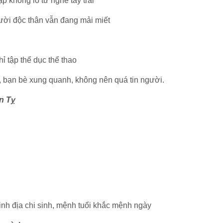
hập khổng lồ từ nghề tay trái
người độc thân vẫn đang mải miết
 tập thể dục thể thao
 bạn bè xung quanh, không nên quá tin người.
ân Tỵ
 sinh địa chi sinh, mệnh tuổi khắc mệnh ngày