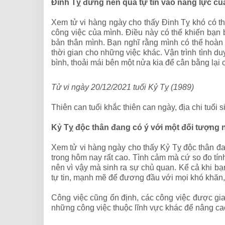
Đinh Tỵ đừng nên quá tự tin vào năng lực củ
Xem tử vi hàng ngày cho thấy Đinh Tỵ khó có t
công việc của mình. Điều này có thể khiến bạn bị
bản thân mình. Bạn nghĩ rằng mình có thể hoàn 
thời gian cho những việc khác. Vận trình tình 
bình, thoải mái bên một nửa kia để cân bằng lại
Tử vi ngày 20/12/2021 tuổi Kỷ Tỵ (1989)
Thiên can tuổi khắc thiên can ngày, địa chi tuổi 
Kỷ Tỵ độc thân đang có ý với một đối tượng 
Xem tử vi hàng ngày cho thấy
Kỷ Tỵ
độc thân đ
trong hôm nay rất cao. Tình cảm mà cứ so đo tính
nên vì vậy mà sinh ra sự chủ quan. Kể cả khi bạn
tự tin, mạnh mẽ để đương đầu với mọi khó khăn,
Công việc cũng ổn định, các công việc được g
những công việc thuộc lĩnh vực khác để nâng ca