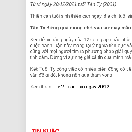
Tử vi ngày 20/12/2021 tuổi Tân Tỵ (2001)
Thiên can tuổi sinh thiên can ngày, địa chi tuổi 
Tân Tỵ đừng quá mong chờ vào sự may mắn 
Xem tử vi hàng ngày của 12 con giáp nhắc nhở 
cuộc tranh luận này mang lại ý nghĩa tích cực v
cũng với mọi người tìm ra phương pháp giải quyế
tình cảm. Đừng vì sự nhẹ giả cả tin của mình mà 
Kết: Tuổi Tỵ công việc có nhiều biến động có ti
vấn đề gì đó, không nên quá tham vọng.
Xem thêm:
Tử Vi tuổi Thìn ngày 20/12
TIN KHÁC