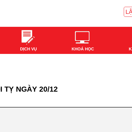
LẬ
DỊCH VỤ
KHOÁ HỌC
K
 TỴ NGÀY 20/12