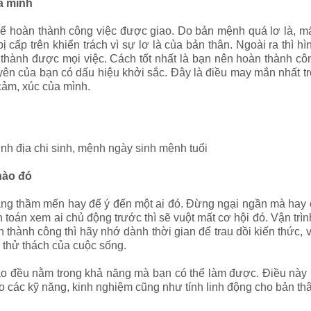
a mình
hể hoàn thành công việc được giao. Do bản mệnh quá lơ là, mấ
 cấp trên khiển trách vì sự lơ là của bản thân. Ngoài ra thì h
thành được mọi việc. Cách tốt nhất là bạn nên hoàn thành côn
duyên của bạn có dấu hiệu khởi sắc. Đây là điều may mắn nhất
 cảm, xúc của mình.
sinh địa chi sinh, mệnh ngày sinh mệnh tuổi
nào đó
ang thầm mến hay để ý đến một ai đó. Đừng ngại ngần mà hay 
 toán xem ai chủ động trước thì sẽ vuột mất cơ hội đó. Vận trìn
 thành công thì hãy nhớ dành thời gian để trau dồi kiến thức, 
 thử thách của cuộc sống.
iao đều nằm trong khả năng mà bạn có thể làm được. Điều nà
o các kỹ năng, kinh nghiệm cũng như tính linh động cho bản th