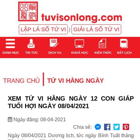
LẬP LÁ SỐ TỬ VI
GIẢI LÁ SỐ TỬ VI
|
DANH MỤC
TIN TỨC
DỊCH VỤ
KHOÁ HỌC
KIẾN THỨC
ĐẶT LỊCH
|
TRANG CHỦ
TỬ VI HÀNG NGÀY
XEM TỬ VI HẰNG NGÀY 12 CON GIÁP
TUỔI HỢI NGÀY 08/04/2021
Ngày đăng: 08-04-2021
Chia sẻ:
Ngày 08/04/2021 Dương lịch, tức ngày Bính Tuất tháng