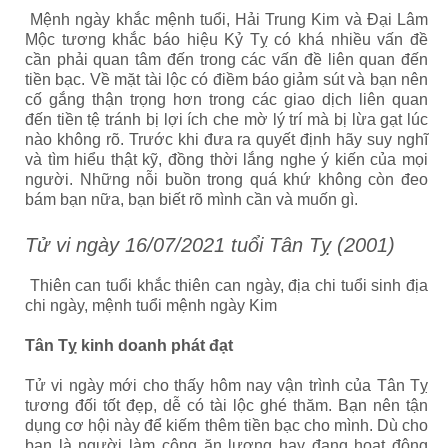
Mệnh ngày khắc mệnh tuổi, Hải Trung Kim và Đại Lâm
Mộc tương khắc báo hiệu Kỷ Tỵ có khá nhiều vấn đề
cần phải quan tâm đến trong các vấn đề liên quan đến
tiền bạc. Về mặt tài lộc có điềm báo giảm sút và bạn nên
cố gắng thận trọng hơn trong các giao dịch liên quan
đến tiền tệ tránh bị lợi ích che mờ lý trí mà bị lừa gạt lúc
nào không rõ. Trước khi đưa ra quyết định hãy suy nghĩ
và tìm hiểu thật kỹ, đồng thời lắng nghe ý kiến của mọi
người. Những nỗi buồn trong quá khứ không còn đeo
bám bạn nữa, bạn biết rõ mình cần và muốn gì.
Tử vi ngày 16/07/2021 tuổi Tân Tỵ (2001)
Thiên can tuổi khắc thiên can ngày, địa chi tuổi sinh địa
chi ngày, mệnh tuổi mệnh ngày Kim
Tân Tỵ kinh doanh phát đạt
Tử vi ngày mới cho thấy hôm nay vận trình của Tân Tỵ
tương đối tốt đẹp, dễ có tài lộc ghé thăm. Bạn nên tận
dụng cơ hội này để kiếm thêm tiền bạc cho mình. Dù cho
bạn là người làm công ăn lương hay đang hoạt động