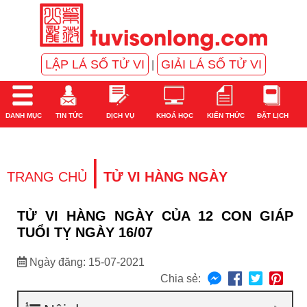
LẬP LÁ SỐ TỬ VI
GIẢI LÁ SỐ TỬ VI
|
DANH MỤC
TIN TỨC
DỊCH VỤ
KHOÁ HỌC
KIẾN THỨC
ĐẶT LỊCH
|
TRANG CHỦ
TỬ VI HÀNG NGÀY
TỬ VI HÀNG NGÀY CỦA 12 CON GIÁP
TUỔI TỴ NGÀY 16/07
Ngày đăng: 15-07-2021
Chia sẻ: