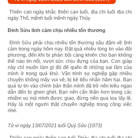
Thiên can ngày khắc thiên can tuổi, địa chi tuổi địa chi
ngày Thổ, mệnh tuổi mệnh ngày Thủy
Đinh Sửu tình cảm chịu nhiều tổn thương
Đinh Sửu phải chịu nhiều tổn thương sâu đậm về tình
cảm trong ngày hôm nay. Đặt quá nhiều lòng tin vào đối
phương, đến khi bị phản bội càng khiến cho bạn không
thể nào tin nổi, vượt sức chịu đựng của bạn. Con giáp
này chỉ muốn làm gì đó để quên đi những sai lầm của
mình ở trong quá khứ. Vận trình sự nghiệp gặp nhiều
chuyện không mấy vui vẻ, bị kẻ tiểu nhân hãm hại. Bạn
quá tự tin vào chính bản thân mình đã trở nên kiêu ngạo
dẫn đến bị ghen ghét. Bạn nên cẩn thận hơn trong các
nhiệm vụ mà mình được giao, đừng nên qua loa lấy lệ.
Hãy là một người thật chuyên nghiệp trong công việc
nhé.
Tử vi ngày 13/07/2021 tuổi Quý Sửu (1973)
Thiên can ngày thiên can tuổi Thủy, địa chi tuổi địa chi