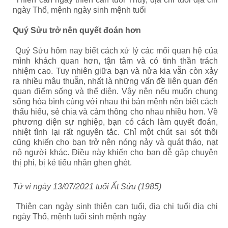
ngày Thổ, mệnh ngày sinh mệnh tuổi
Quý Sửu trở nên quyết đoán hơn
Quý Sửu hôm nay biết cách xử lý các mối quan hệ của
mình khách quan hơn, tận tâm và có tinh thần trách
nhiệm cao. Tuy nhiên giữa bạn và nửa kia vẫn còn xảy
ra nhiều mâu thuẫn, nhất là những vấn đề liên quan đến
quan điểm sống và thể diện. Vậy nên nếu muốn chung
sống hòa bình cùng với nhau thì bản mệnh nên biết cách
thấu hiểu, sẻ chia và cảm thông cho nhau nhiều hơn. Về
phương diện sự nghiệp, bạn có cách làm quyết đoán,
nhiệt tình lại rất nguyên tắc. Chỉ một chút sai sót thôi
cũng khiến cho bạn trở nên nóng nảy và quát tháo, nạt
nộ người khác. Điều này khiến cho bạn dễ gặp chuyện
thị phi, bị kẻ tiểu nhân ghen ghét.
Tử vi ngày 13/07/2021 tuổi Ất Sửu (1985)
Thiên can ngày sinh thiên can tuổi, địa chi tuổi địa chi
ngày Thổ, mệnh tuổi sinh mệnh ngày