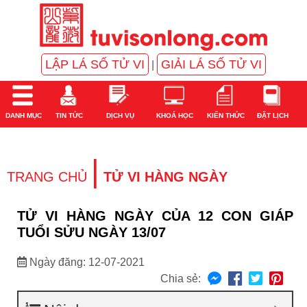
LẬP LÁ SỐ TỬ VI
GIẢI LÁ SỐ TỬ VI
|
DANH MỤC
TIN TỨC
DỊCH VỤ
KHOÁ HỌC
KIẾN THỨC
ĐẶT LỊCH
|
TRANG CHỦ
TỬ VI HÀNG NGÀY
TỬ VI HÀNG NGÀY CỦA 12 CON GIÁP
TUỔI SỬU NGÀY 13/07
Ngày đăng: 12-07-2021
Chia sẻ: