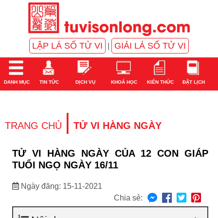
LẬP LÁ SỐ TỬ VI
GIẢI LÁ SỐ TỬ VI
|
DANH MỤC
TIN TỨC
DỊCH VỤ
KHOÁ HỌC
KIẾN THỨC
ĐẶT LỊCH
|
TRANG CHỦ
TỬ VI HÀNG NGÀY
TỬ VI HÀNG NGÀY CỦA 12 CON GIÁP
TUỔI NGỌ NGÀY 16/11
Ngày đăng: 15-11-2021
Chia sẻ: