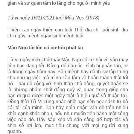
gian và sự quan tâm lo lắng cho người mình yêu
Tử vi ngày 16/11/2021 tuổi Mậu Ngọ (1978)
Thiên can ngày thiên can tuổi Thổ, địa chi tuổi sinh địa
chi ngày, mệnh ngày sinh mệnh tuổi
Mậu Ngọ tài lộc có cơ hội phát tài
Tử vi ngày mới chớ thấy Mậu Ngọ có cơ hội về vận may
tiền bạc đang tới. Đừng để đầu óc mình bị phân tán, lơ
là trong ngày hôm nay. Bản mệnh hãy dành sự tập trung
cho những việc mà mình cần làm và hoàn thành thật tốt
nó. Thái độ cộng với tinh thần chủ động, quyết đoán sẽ
là những phẩm chất đáng quý và quan trọng giúp cho
bạn đi qua được một ngày thật là hiệu quả và thuận lợi.
Đồng thời Tử Vi cũng nhắc nhở bạn nên học cách từ bỏ
cái tôi của mình. Bạn hãy nhìn nhận vấn đề trên nhiều
khía cạnh khác nhau, nếu như muốn tiến hành một công
việc nào đó. Hãy sắp xếp và sẵn sàng để hợp tác và
chia sẻ lợi ích, mục tiêu chung với mọi người xung
quanh.