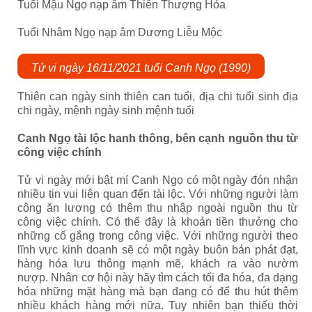
Tuổi Mậu Ngọ nạp âm Thiên Thượng Hỏa
Tuổi Nhâm Ngọ nạp âm Dương Liễu Mộc
Tử vi ngày 16/11/2021 tuổi Canh Ngọ (1990)
Thiên can ngày sinh thiên can tuổi, địa chi tuổi sinh địa
chi ngày, mệnh ngày sinh mệnh tuổi
Canh Ngọ tài lộc hanh thông, bên cạnh nguồn thu từ
công việc chính
Tử vi ngày mới bật mí Canh Ngọ
có một ngày đón nhận
nhiều tin vui liên quan đến tài lộc. Với những người làm
công ăn lương có thêm thu nhập ngoài nguồn thu từ
công việc chính. Có thể đây là khoản tiền thưởng cho
những cố gắng trong công việc. Với những người theo
lĩnh vực kinh doanh sẽ có một ngày buôn bán phát đạt,
hàng hóa lưu thông mạnh mẽ, khách ra vào nườm
nượp. Nhân cơ hội này hãy tìm cách tối đa hóa, đa dạng
hóa những mặt hàng mà bạn đang có để thu hút thêm
nhiều khách hàng mới nữa. Tuy nhiên bạn thiếu thời