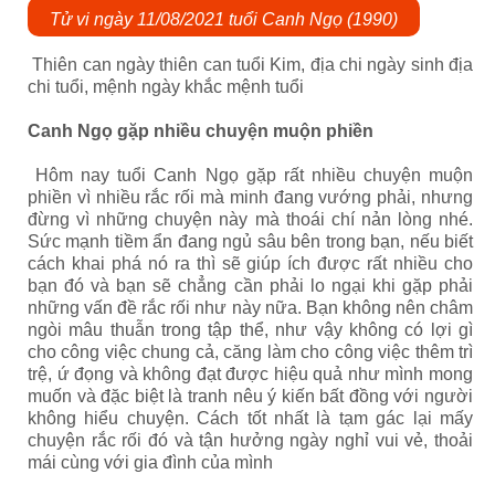
Tử vi ngày 11/08/2021 tuổi Canh Ngọ (1990)
Thiên can ngày thiên can tuổi Kim, địa chi ngày sinh địa
chi tuổi, mệnh ngày khắc mệnh tuổi
Canh Ngọ gặp nhiều chuyện muộn phiền
Hôm nay tuổi Canh Ngọ gặp rất nhiều chuyện muộn
phiền vì nhiều rắc rối mà minh đang vướng phải, nhưng
đừng vì những chuyện này mà thoái chí nản lòng nhé.
Sức mạnh tiềm ẩn đang ngủ sâu bên trong bạn, nếu biết
cách khai phá nó ra thì sẽ giúp ích được rất nhiều cho
bạn đó và bạn sẽ chẳng cần phải lo ngại khi gặp phải
những vấn đề rắc rối như này nữa. Bạn không nên châm
ngòi mâu thuẫn trong tập thể, như vậy không có lợi gì
cho công việc chung cả, căng làm cho công việc thêm trì
trệ, ứ đọng và không đạt được hiệu quả như mình mong
muốn và đặc biệt là tranh nêu ý kiến bất đồng với người
không hiểu chuyện. Cách tốt nhất là tạm gác lại mấy
chuyện rắc rối đó và tận hưởng ngày nghỉ vui vẻ, thoải
mái cùng với gia đình của mình