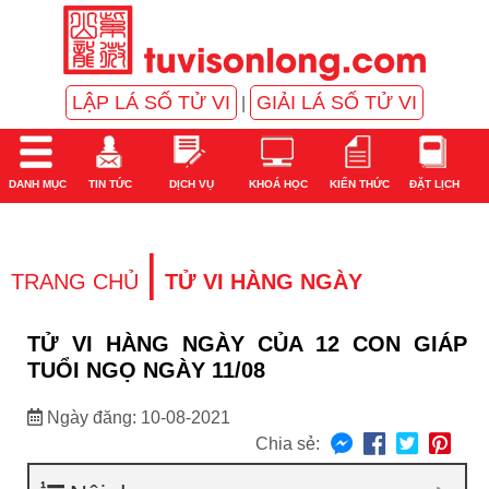
LẬP LÁ SỐ TỬ VI
GIẢI LÁ SỐ TỬ VI
|
DANH MỤC
TIN TỨC
DỊCH VỤ
KHOÁ HỌC
KIẾN THỨC
ĐẶT LỊCH
|
TRANG CHỦ
TỬ VI HÀNG NGÀY
TỬ VI HÀNG NGÀY CỦA 12 CON GIÁP
TUỔI NGỌ NGÀY 11/08
Ngày đăng: 10-08-2021
Chia sẻ: