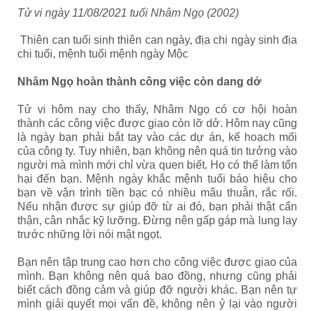
Tử vi ngày 11/08/2021 tuổi Nhâm Ngọ (2002)
Thiên can tuổi sinh thiên can ngày, địa chi ngày sinh địa
chi tuổi, mệnh tuổi mệnh ngày Mộc
Nhâm Ngọ hoàn thành công việc còn dang dở
Tử vi hôm nay cho thấy, Nhâm Ngọ có cơ hội hoàn
thành các công việc được giao còn lỡ dở. Hôm nay cũng
là ngày bạn phải bắt tay vào các dự án, kế hoạch mối
của công ty. Tuy nhiên, bạn không nên quá tin tưởng vào
người mà mình mới chỉ vừa quen biết. Họ có thể làm tổn
hại đến bạn. Mệnh ngày khắc mệnh tuổi báo hiệu cho
bạn về vận trình tiền bạc có nhiều mâu thuẫn, rắc rối.
Nếu nhận được sự giúp đỡ từ ai đó, bạn phải thật cẩn
thận, cân nhắc kỹ lưỡng. Đừng nên gấp gáp mà lung lay
trước những lời nói mật ngọt.
Bạn nên tập trung cao hơn cho công việc được giao của
mình. Bạn không nên quá bao đồng, nhưng cũng phải
biết cách đồng cảm và giúp đỡ người khác. Bạn nên tự
mình giải quyết mọi vấn đề, không nên ỷ lại vào người