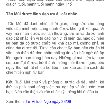
địa chi tuổi, mệnh tuổi mệnh ngày Thổ
Tân Mùi được lãnh đạo ưu ái, cất nhắc
Tân Mùi đã dành nhiều thời gian, công sức cho công
việc của mình nên cũng dành được không ít kết quả. Vì
vậy mà nhận được sự tán thưởng, ưu ái và được lãnh
đạo cất nhắc lên vị trí cao hơn vị trí hiện tại, mặc dù hiện
tại bạn đã có được chức vụ khá cao mà không phải ai
cũng đạt được rồi. Tử vi còn cho thấy, bạn nên chuẩn bị
sẵn tinh thần để đón nhận những tin xấu bất ngờ đổ ập
lên người bạn trong hôm nay. Những gì mà hiện tại bạn
có, bạn đạt được, trở thành miếng mồi thơm ngon, béo
ngậy thu hút rất nhiều kẻ tiểu nhân xâu xé, tìm cách để
chiếm tiện nghi từ bạn.
Kết:
Tuổi Mùi chú ý và phòng bị trước kẻ tiểu nhân, kẻ
thứ ba phá hoại công việc, sự nghiệp và tình cảm của
bạn. Nên cẩn thận và cân nhắc kỹ lưỡng khi đi đầu tư.
Xem thêm:
Tử Vi tuổi Ngọ ngày 28/09