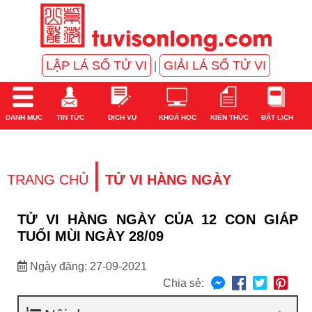
LẬP LÁ SỐ TỬ VI
GIẢI LÁ SỐ TỬ VI
|
DANH MỤC
TIN TỨC
DỊCH VỤ
KHOÁ HỌC
KIẾN THỨC
ĐẶT LỊCH
|
TRANG CHỦ
TỬ VI HÀNG NGÀY
TỬ VI HÀNG NGÀY CỦA 12 CON GIÁP
TUỔI MÙI NGÀY 28/09
Ngày đăng: 27-09-2021
Chia sẻ: