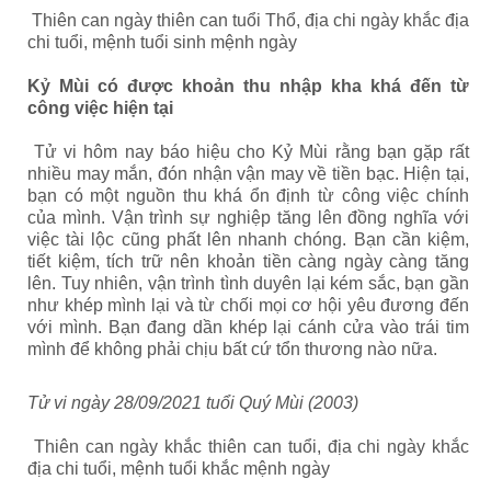
Thiên can ngày thiên can tuổi Thổ, địa chi ngày khắc địa
chi tuổi, mệnh tuổi sinh mệnh ngày
Kỷ Mùi có được khoản thu nhập kha khá đến từ
công việc hiện tại
Tử vi hôm nay báo hiệu cho Kỷ Mùi rằng bạn gặp rất
nhiều may mắn, đón nhận vận may về tiền bạc. Hiện tại,
bạn có một nguồn thu khá ổn định từ công việc chính
của mình. Vận trình sự nghiệp tăng lên đồng nghĩa với
việc tài lộc cũng phất lên nhanh chóng. Bạn cần kiệm,
tiết kiệm, tích trữ nên khoản tiền càng ngày càng tăng
lên. Tuy nhiên, vận trình tình duyên lại kém sắc, bạn gần
như khép mình lại và từ chối mọi cơ hội yêu đương đến
với mình. Bạn đang dần khép lại cánh cửa vào trái tim
mình để không phải chịu bất cứ tổn thương nào nữa.
Tử vi ngày 28/09/2021 tuổi Quý Mùi (2003)
Thiên can ngày khắc thiên can tuổi, địa chi ngày khắc
địa chi tuổi, mệnh tuổi khắc mệnh ngày