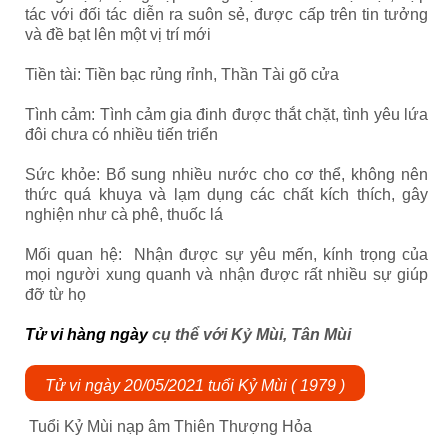
tác với đối tác diễn ra suôn sẻ, được cấp trên tin tưởng
và đề bạt lên một vị trí mới
Tiền tài: Tiền bạc rủng rỉnh, Thần Tài gõ cửa
Tình cảm: Tình cảm gia đinh được thắt chặt, tình yêu lứa
đôi chưa có nhiều tiến triển
Sức khỏe: Bổ sung nhiều nước cho cơ thể, không nên
thức quá khuya và lạm dụng các chất kích thích, gây
nghiện như cà phê, thuốc lá
Mối quan hệ: Nhận được sự yêu mến, kính trọng của
mọi người xung quanh và nhận được rất nhiều sự giúp
đỡ từ họ
Tử vi hàng ngày
cụ thể với Kỷ Mùi, Tân Mùi
Tử vi ngày 20/05/2021 tuổi Kỷ Mùi ( 1979 )
Tuổi Kỷ Mùi nạp âm Thiên Thượng Hỏa