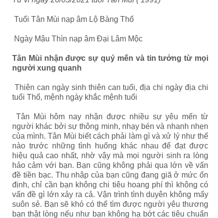
Tuổi Tân Mùi nạp âm Lộ Bàng Thổ
Ngày Mậu Thìn nạp âm Đại Lâm Mộc
Tân Mùi nhận được sự quý mến và tin tưởng từ mọi
người xung quanh
Thiên can ngày sinh thiên can tuổi, địa chi ngày địa chi
tuổi Thổ, mệnh ngày khắc mệnh tuổi
Tân Mùi hôm nay nhận được nhiều sự yêu mến từ
người khác bởi sự thông minh, nhạy bén và nhanh nhẹn
của mình. Tân Mùi biết cách phải làm gì và xử lý như thế
nào trước những tình huống khác nhau để đạt được
hiệu quả cao nhất, nhờ vậy mà mọi người sinh ra lòng
hảo cảm với bạn. Bạn cũng không phải qua lớn về vấn
đề tiền bạc. Thu nhập của bạn cũng đang giã ở mức ổn
định, chỉ cần bạn không chi tiêu hoang phí thì không có
vấn đề gì lớn xảy ra cả. Vận trình tình duyên không mấy
suôn sẻ. Bạn sẽ khó có thể tìm được người yêu thương
bạn thật lòng nếu như bạn không hạ bớt các tiêu chuẩn