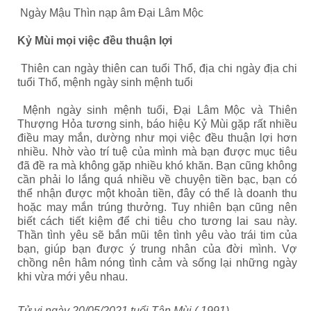
Ngày Mậu Thìn nạp âm Đại Lâm Mộc
Kỷ Mùi mọi việc đều thuận lợi
Thiên can ngày thiên can tuổi Thổ, địa chi ngày địa chi
tuổi Thổ, mệnh ngày sinh mệnh tuổi
Mệnh ngày sinh mệnh tuổi
,
Đại Lâm Mộc và Thiên
Thượng Hỏa tương sinh, báo hiệu Kỷ Mùi gặp rất nhiều
điều may mắn, dường như mọi việc đều thuận lợi hơn
nhiều. Nhờ vào trí tuệ của mình mà bạn được mục tiêu
đã đề ra mà không gặp nhiều khó khăn. Bạn cũng không
cần phải lo lắng quá nhiều về chuyện tiền bạc, bạn có
thể nhận được một khoản tiền, đây có thể là doanh thu
hoặc may mắn trúng thưởng. Tuy nhiên bạn cũng nên
biết cách tiết kiệm để chi tiêu cho tương lai sau này.
Thần tình yêu sẽ bắn mũi tên tình yêu vào trái tim của
bạn, giúp bạn được ý trung nhân của đời mình. Vợ
chồng nên hâm nóng tình cảm và sống lại những ngày
khi vừa mới yêu nhau.
Tử vi ngày 20/05/2021 tuổi Tân Mùi ( 1991)