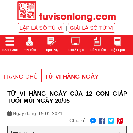
LẬP LÁ SỐ TỬ VI
GIẢI LÁ SỐ TỬ VI
|
DANH MỤC
TIN TỨC
DỊCH VỤ
KHOÁ HỌC
KIẾN THỨC
ĐẶT LỊCH
|
TRANG CHỦ
TỬ VI HÀNG NGÀY
TỬ VI HÀNG NGÀY CỦA 12 CON GIÁP
TUỔI MÙI NGÀY 20/05
Ngày đăng: 19-05-2021
Chia sẻ: