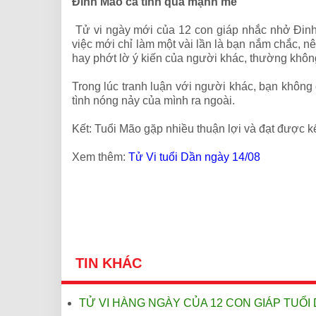
Đinh Mão cá tính quá mạnh mẽ
Tử vi ngày mới của 12 con giáp nhắc nhở Đin
việc mới chỉ làm một vài lần là bạn nắm chắc, nên
hay phớt lờ ý kiến của người khác, thường khôn
Trong lúc tranh luận với người khác, bạn khôn
tình nóng nảy của mình ra ngoài.
Kết: Tuổi Mão gặp nhiều thuận lợi và đạt được kết
Xem thêm:
Tử Vi tuổi Dần ngày 14/08
TIN KHÁC
TỬ VI HÀNG NGÀY CỦA 12 CON GIÁP TUỔI 