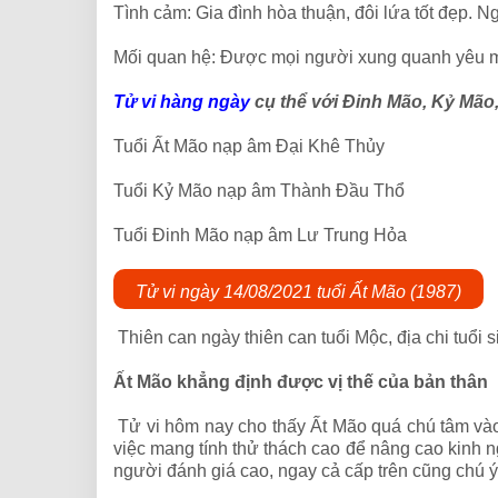
Tình cảm: Gia đình hòa thuận, đôi lứa tốt đẹp. 
Mối quan hệ: Được mọi người xung quanh yêu 
Tử vi hàng ngày
cụ thể với Đinh Mão, Kỷ Mão
Tuổi Ất Mão nạp âm Đại Khê Thủy
Tuổi Kỷ Mão nạp âm Thành Đầu Thổ
Tuổi Đinh Mão nạp âm Lư Trung Hỏa
Tử vi ngày 14/08/2021 tuổi Ất Mão (1987)
Thiên can ngày thiên can tuổi Mộc, địa chi tuổi 
Ất Mão khẳng định được vị thế của bản thân
Tử vi hôm nay cho thấy Ất Mão quá chú tâm vào
việc mang tính thử thách cao để nâng cao kinh n
người đánh giá cao, ngay cả cấp trên cũng chú 