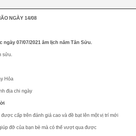
MÃO NGÀY 14/08
ức ngày 07/07/2021 âm lịch năm Tân Sửu.
n sửu.
ày Hỏa
inh địa chi ngày
ời
 được cấp trên đánh giá cao và đề bạt lên một vị trí mới
 giúp đỡ của bạn bè mà có thể vượt qua được