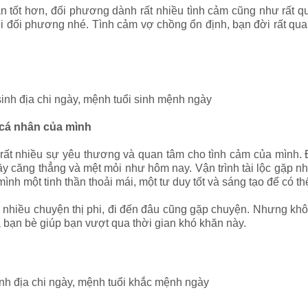
n tốt hơn, đối phương dành rất nhiều tình cảm cũng như rất q
 với đối phương nhé. Tình cảm vợ chồng ổn định, bạn đời rất q
 sinh địa chi ngày, mệnh tuổi sinh mệnh ngày
 cá nhân của mình
t nhiều sự yêu thương và quan tâm cho tình cảm của mình. Đâ
ầy căng thẳng và mệt mỏi như hôm nay. Vận trình tài lộc gặp n
nh một tinh thần thoải mái, một tư duy tốt và sáng tạo để có t
nhiều chuyện thị phi, đi đến đâu cũng gặp chuyện. Nhưng không
bạn bè giúp bạn vượt qua thời gian khó khăn này.
 sinh địa chi ngày, mệnh tuổi khắc mệnh ngày