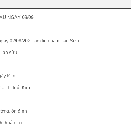
ẬU NGÀY 09/09
 ngày 02/08/2021 âm lịch năm Tân Sửu.
 Tân sửu.
gày Kim
ịa chi tuổi Kim
ường, ổn định
h thuận lợi