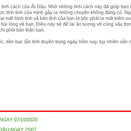
ng tinh cách của Ất Dậu. Nhờ những tính cách này đã giúp bạn 
ợc tính tình của mình gây ra những chuyện không đáng có. Ngư
lại mất bình tinh và bản tính của bạn bị bộc phát ra mất kiểm 
 hài lòng về bạn. Điều này sẽ để lại ấn tượng vô cùng xấu tr
hi phối bản thân bạn.
ệc, tiền bạc lẫn tình duyên trong ngày hôm nay, tuy nhiên vẫn
NGÀY 07/10/2020
DẬU NGÀY 25/07