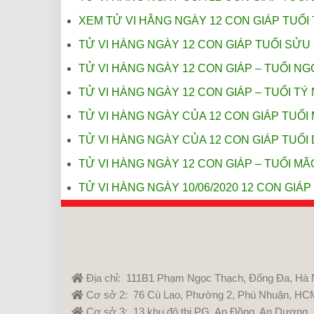
XEM TỬ VI HẰNG NGÀY 12 CON GIÁP TUỔI 
TỬ VI HÀNG NGÀY 12 CON GIÁP TUỔI SỬU 
TỬ VI HÀNG NGÀY 12 CON GIÁP – TUỔI NGỌ
TỬ VI HÀNG NGÀY 12 CON GIÁP – TUỔI TÝ 
TỬ VI HÀNG NGÀY CỦA 12 CON GIÁP TUỔI 
TỬ VI HÀNG NGÀY CỦA 12 CON GIÁP TUỔI 
TỬ VI HÀNG NGÀY 12 CON GIÁP – TUỔI MÃO
TỬ VI HÀNG NGÀY 10/06/2020 12 CON GIÁP
Địa chỉ: 111B1 Phạm Ngọc Thạch, Đống Đa, Hà 
Cơ sở 2: 76 Cù Lao, Phường 2, Phú Nhuận, HC
Cơ sở 3: 13 khu đô thị PG, An Đồng, An Dương,