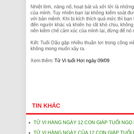
Nhiệt tình, năng nổ, hoạt bát và xởi lởi là nhữ
của mình. Tuy nhiên bạn lại không kiểm soát đư
với bản mệnh. Khi bị kích thích quá mức thì bạn 
đến người khác và khiến họ rất khó chịu, không
nên kiềm chế cảm xúc của mình lại, đừng để nó c
Kết: Tuổi Dậu gặp nhiều thuận lợi trong công vi
không mong muốn xảy ra.
Xem thêm:
Tử Vi tuổi Hợi ngày 09/09
TIN KHÁC
TỬ VI HÀNG NGÀY 12 CON GIÁP TUỔI NGỌ 
TỬ VI HÀNG NGÀY CỦA 12 CON GIÁP TUỔI 