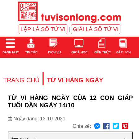
LẬP LÁ SỐ TỬ VI
GIẢI LÁ SỐ TỬ VI
|
DANH MỤC
TIN TỨC
DỊCH VỤ
KHOÁ HỌC
KIẾN THỨC
ĐẶT LỊCH
|
TRANG CHỦ
TỬ VI HÀNG NGÀY
TỬ VI HÀNG NGÀY CỦA 12 CON GIÁP
TUỔI DẦN NGÀY 14/10
Ngày đăng: 13-10-2021
Chia sẻ: