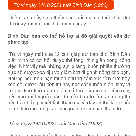
Tử vi ngày 14/10/2021 tuổi Bính Dần (1986)
Thiên can ngày sinh thiên can tuổi, địa chi tuổi khắc địa
chi ngày, mệnh tuổi khắc mệnh ngày
Bính Dần bạn có thể hỗ trợ ai đó giải quyết vấn đề
phức tạp
Tử vi ngày mới của 12 con giáp dự báo cho Bính Dần
biết mình có cơ hội được thả lỏng, thư giãn trong công
việc. Nhờ vậy mà những sự lo lắng, buồn phiền thường
trực sẽ được xoa dịu và giảm bớt đi gánh nặng cho bạn.
Nhưng nếu như bạn muốn những cảm xúc tích cực này
kéo dài được lâu bền thì hãy học cách thỏa hiệp, thay vì
cứ giữ khư khư quan điểm cố hữu của mình. Hôm nay,
nếu như một người nào đó mời bạn tụ tập, ăn uống thì
nên hào hứng, nhiệt tình tham gia vì đây có thể là cơ hội
tốt để bạn mở rộng các mối quan hệ của bản thân đó.
Tử vi ngày 14/10/2021 tuổi Mậu Dần (1998)
Thiên can ngày khắc thiên can tuổi, địa chi tuổi khắc địa