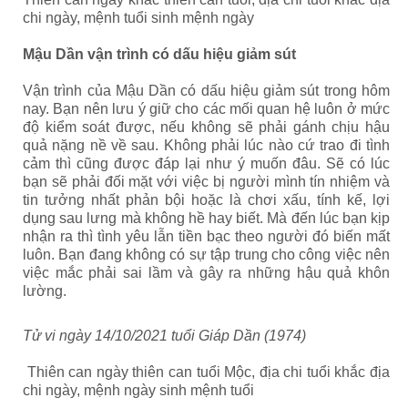
chi ngày, mệnh tuổi sinh mệnh ngày
Mậu Dần vận trình có dấu hiệu giảm sút
Vận trình của Mậu Dần có dấu hiệu giảm sút trong hôm
nay. Bạn nên lưu ý giữ cho các mối quan hệ luôn ở mức
độ kiểm soát được, nếu không sẽ phải gánh chịu hậu
quả nặng nề về sau. Không phải lúc nào cứ trao đi tình
cảm thì cũng được đáp lại như ý muốn đâu. Sẽ có lúc
bạn sẽ phải đối mặt với việc bị người mình tín nhiệm và
tin tưởng nhất phản bội hoặc là chơi xấu, tính kế, lợi
dụng sau lưng mà không hề hay biết. Mà đến lúc bạn kịp
nhận ra thì tình yêu lẫn tiền bạc theo người đó biến mất
luôn. Bạn đang không có sự tập trung cho công việc nên
việc mắc phải sai lầm và gây ra những hậu quả khôn
lường.
Tử vi ngày 14/10/2021 tuổi Giáp Dần (1974)
Thiên can ngày thiên can tuổi Mộc, địa chi tuổi khắc địa
chi ngày, mệnh ngày sinh mệnh tuổi