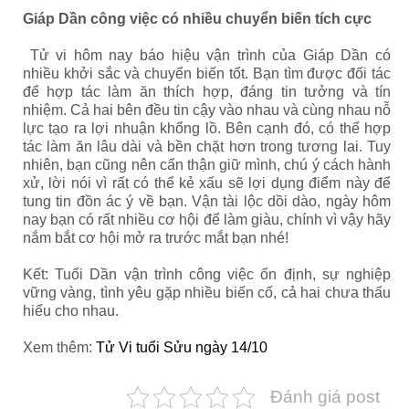
Giáp Dần công việc có nhiều chuyển biến tích cực
Tử vi hôm nay báo hiệu vận trình của Giáp Dần
có
nhiều khởi sắc và chuyển biến tốt. Bạn tìm được đối tác
để hợp tác làm ăn thích hợp, đáng tin tưởng và tín
nhiệm. Cả hai bên đều tin cậy vào nhau và cùng nhau nỗ
lực tạo ra lợi nhuận khổng lồ. Bên cạnh đó, có thể hợp
tác làm ăn lâu dài và bền chặt hơn trong tương lai. Tuy
nhiên, bạn cũng nên cẩn thận giữ mình, chú ý cách hành
xử, lời nói vì rất có thể kẻ xấu sẽ lợi dụng điểm này để
tung tin đồn ác ý về bạn. Vận tài lộc dồi dào, ngày hôm
nay bạn có rất nhiều cơ hội để làm giàu, chính vì vậy hãy
nắm bắt cơ hội mở ra trước mắt bạn nhé!
Kết: Tuổi Dần vận trình công việc ổn định, sự nghiệp
vững vàng, tình yêu gặp nhiều biến cố, cả hai chưa thấu
hiểu cho nhau.
Xem thêm:
Tử Vi tuổi Sửu ngày 14/10
Đánh giá post