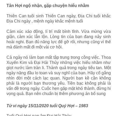
Tân Hợi ngộ nhận, gặp chuyện hiểu nhầm
Thiên Can tuổi sinh Thiên Can ngày, Địa Chi tuổi khắc
Địa Chi ngày , mệnh ngày khắc mệnh tuổi
Cảm xúc xáo động, lí trí mất bình tĩnh. Vừa mừng vừa
giận, cảm xúc lẫn lộn. Lòng tin của bạn đang nảy sinh
hoài nghi. Bạn đủ năng lực để gỡ rối, nhưng cũng vì thế
mà đánh mất đi một vài cơ hội.
Cả ngày nó làm bạn mất tập trung trong công việc. Thoa
Xuyến Kim và Đại Hải Thủy những việc hiểu nhầm như
giọt nước làm tràn li. Thành quả trong ngày tiêu tan. Một
ngày nặng đầu lo toan và suy nghĩ của bạn. Hãy cố gắng
nhìn đời một cách lạc quan. Người bạn kề cận không
phải là người bạn thương yêu. Tiền bạc không phải là
vấn đề trong ngày. Cuộc hẹn gặp mặt khó thành, đừng hi
vọng quá. Bạn nên chuẩn bị thêm phương án bổ sung
Tử vi ngày 15/11/2020 tuổi Quý Hợi – 1983
Tuổi Quý Hợi nạp âm Đại Hải Thủy