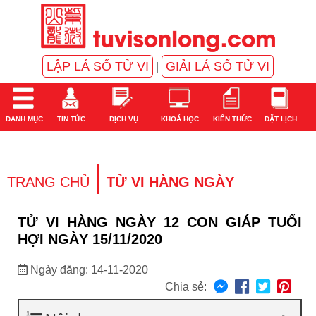
LẬP LÁ SỐ TỬ VI
GIẢI LÁ SỐ TỬ VI
|
DANH MỤC
TIN TỨC
DỊCH VỤ
KHOÁ HỌC
KIẾN THỨC
ĐẶT LỊCH
|
TRANG CHỦ
TỬ VI HÀNG NGÀY
TỬ VI HÀNG NGÀY 12 CON GIÁP TUỔI
HỢI NGÀY 15/11/2020
Ngày đăng: 14-11-2020
Chia sẻ: