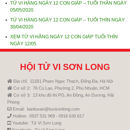
TỬ VI HÀNG NGÀY 12 CON GIÁP – TUỔI THÂN NGÀY
05/05/2020
TỬ VI HÀNG NGÀY 12 CON GIÁP – TUỔI THÌN NGÀY
30/04/2020
XEM TỬ VI HẰNG NGÀY 12 CON GIÁP TUỔI THÌN
NGÀY 12/05
HỘI TỬ VI SƠN LONG
Địa chỉ: 111B1 Phạm Ngọc Thạch, Đống Đa, Hà Nội
Cơ sở 2: 76 Cù Lao, Phường 2, Phú Nhuận, HCM
Cơ sở 3: 13 khu đô thị PG, An Đồng, An Dương, Hải
Phòng
Email: bantuvan@tuvisonlong.com
Hotline: 0937 531 969 - 0916 630 617
Youtube:
Tử Vi Sơn Long
Facebook:
Tử Vi Sơn Long