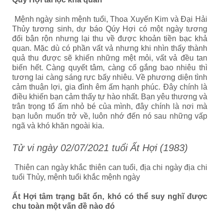
Mệnh ngày sinh mệnh tuổi, Thoa Xuyến Kim và Đại Hải
Thủy tương sinh, dự báo Qúy Hợi có một ngày tương
đối bận rộn nhưng lại thu về được khoản tiền bạc khả
quan. Mặc dù có phần vất vả nhưng khi nhìn thấy thành
quả thu được sẽ khiến những mệt mỏi, vất vả đều tan
biến hết. Càng quyết tâm, càng cố gắng bao nhiêu thì
tương lai càng sáng rực bấy nhiêu. Về phương diện tình
cảm thuận lợi, gia đình êm ấm hạnh phúc. Đây chính là
điều khiến bạn cảm thấy tự hào nhất. Bạn yêu thương và
trân trọng tổ ấm nhỏ bé của mình, đây chính là nơi mà
bạn luôn muốn trở về, luôn nhớ đến nó sau những vấp
ngã và khó khăn ngoài kia.
Tử vi ngày 02/07/2021 tuổi Ất Hợi (1983)
Thiên can ngày khắc thiên can tuổi, địa chi ngày địa chi
tuổi Thủy, mệnh tuổi khắc mệnh ngày
Ất Hợi tâm trạng bất ổn, khó có thể suy nghĩ được
chu toàn một vấn đề nào đó