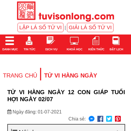
LẬP LÁ SỐ TỬ VI
GIẢI LÁ SỐ TỬ VI
|
DANH MỤC
TIN TỨC
DỊCH VỤ
KHOÁ HỌC
KIẾN THỨC
ĐẶT LỊCH
|
TRANG CHỦ
TỬ VI HÀNG NGÀY
TỬ VI HÀNG NGÀY 12 CON GIÁP TUỔI
HỢI NGÀY 02/07
Ngày đăng: 01-07-2021
Chia sẻ: