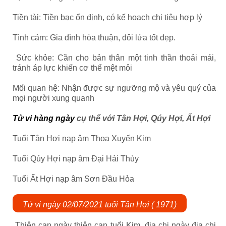
Tiền tài: Tiền bạc ổn định, có kế hoạch chi tiêu hợp lý
Tình cảm: Gia đình hòa thuận, đôi lứa tốt đẹp.
Sức khỏe: Cần cho bản thân một tinh thần thoải mái,
tránh áp lực khiến cơ thể mệt mỏi
Mối quan hệ: Nhận được sự ngưỡng mộ và yêu quý của
mọi người xung quanh
Tử vi hàng ngày
cụ thể với Tân Hợi, Qúy Hợi, Ất Hợi
Tuổi Tân Hợi nạp âm Thoa Xuyến Kim
Tuổi Qúy Hợi nạp âm Đại Hải Thủy
Tuổi Ất Hợi nạp âm Sơn Đầu Hỏa
Tử vi ngày 02/07/2021 tuổi Tân Hợi ( 1971)
Thiên can ngày thiên can tuổi Kim, địa chi ngày địa chi