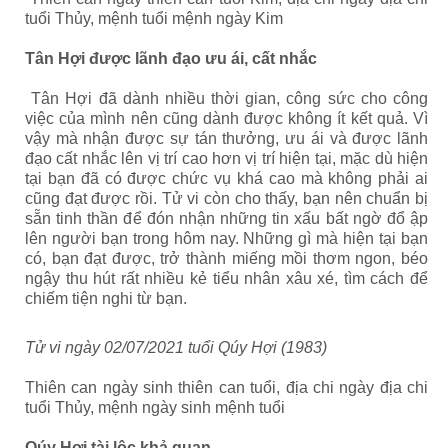
tuổi Thủy, mệnh tuổi mệnh ngày Kim
Tân Hợi được lãnh đạo ưu ái, cất nhắc
Tân Hợi đã dành nhiều thời gian, công sức cho công
việc của mình nên cũng dành được không ít kết quả. Vì
vậy mà nhận được sự tán thưởng, ưu ái và được lãnh
đạo cất nhắc lên vị trí cao hơn vị trí hiện tại, mặc dù hiện
tại bạn đã có được chức vụ khá cao mà không phải ai
cũng đạt được rồi. Tử vi còn cho thấy, bạn nên chuẩn bị
sẵn tinh thần để đón nhận những tin xấu bất ngờ đổ ập
lên người bạn trong hôm nay. Những gì mà hiện tại bạn
có, bạn đạt được, trở thành miếng mồi thơm ngon, béo
ngậy thu hút rất nhiều kẻ tiểu nhân xâu xé, tìm cách để
chiếm tiện nghi từ bạn.
Tử vi ngày 02/07/2021 tuổi Qúy Hợi (1983)
Thiên can ngày sinh thiên can tuổi, địa chi ngày địa chi
tuổi Thủy, mệnh ngày sinh mệnh tuổi
Qúy Hợi tài lộc khả quan